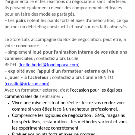
l’argumentaire et les réactions du négociateur sans interférer.
Ils peuvent également relever des comportements efficaces
pour en faire des modèles partagés.
– Les
pairs
notent les points forts et axes d’amélioration, ce qui
permet un débriefing constructif et basé sur des faits observés.
Le Store’Lab, accompagné du Box de négociation, peut être, à
votre convenance, … :
– simplement
loué pour l’animation interne de vos réunions
commerciales
; contactez alors Lucile
BEDEL (
lucile.bedel@foodinpaca.com
)
–
exploité avec l’appui d’un formateur externe qui va
« jouer » à l’acheteur
; contactez alors Coralie BENITO
(
coralie@ariasud.com
)
Avec un formateur externe
, c’est l
‘occasion pour les équipes
commerciales de
s’entrainer
:
Vivre une mise en situation réelle
: testez vos rendez-vous
comme si vous étiez face à un acheteur professionnel.
Comprendre les logiques
de négociation
: GMS, magasins
bio spécialisés, restauration… les méthodes varient et vous
les expérimenterez concrètement.
Évaluer vos points forts et axes de progrès
: