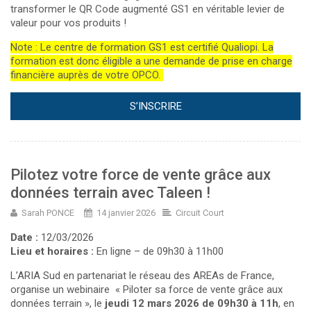
transformer le QR Code augmenté GS1 en véritable levier de
valeur pour vos produits !
Note : Le centre de formation GS1 est certifié Qualiopi. La
formation est donc éligible a une demande de prise en charge
financière auprès de votre OPCO.
S’INSCRIRE
Pilotez votre force de vente grâce aux
données terrain avec Taleen !
Sarah PONCE
14 janvier 2026
Circuit Court
Date :
12/03/2026
Lieu et horaires :
En ligne – de 09h30 à 11h00
L’ARIA Sud en partenariat le réseau des AREAs de France,
organise un webinaire « Piloter sa force de vente grâce aux
données terrain », le
jeudi 12 mars 2026 de 09h30 à 11h
, en