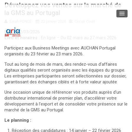
Développez vos ventes sur la marché de
la GMS au Portugal
Sarah PONCE
22 janvier 2026
Circuit Court
Date :
02/03/2026
Lieu et horaires :
En ligne – Du 02 mars au 27 mars 2026
Participez aux Business Meetings avec AUCHAN Portugal
organisés du 23 février au 23 mars 2026.
Tout au long de mois de mars, des rendez-vous d’affaires
digitaux qualifiés seront organisés avec les équipes du groupe.
Les entreprises participantes seront sélectionnées sur dossier,
garantissant des échanges ciblés et à forte valeur ajoutée
Une occasion unique de référencer vos produits auprès d’un
distributeur international de premier plan, d’accélérer votre
développement à l’export et de consolider votre présence sur le
marché de la GMS au Portugal.
Le planning :
Réception des candidatures : 14 janvier – 22 février 2026