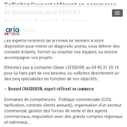
Sollicitez l’expert référent en commerce
et distribution de la FRIAA !
Sarah PONCE
9 mars 2017
Circuit Court
Date :
31/12/2017
Les experts-référents de la FRIAA se tiennent à votre
disposition pour mener un diagnostic pointu, vous délivrer des
conseils éclairés, former ou coacher vos équipes, ou encore
accompagner vos projets.
N’hésitez pas à contacter Olivier LEFEBVRE au 04 90 31 55 19
pour lui faire part de vos besoins, ou sollicitez directement un
des cinq spécialistes en fonction de vos objectifs :
– Bernard CHAUDERON, expert-référent en commerce
Domaines de compétences : Politique commerciale (CGV,
tarification, contrats clients annuels), organisation d’un secteur
commercial, gestion des forces de vente et des agents
commerciaux, négociation avec des grands comptes régionaux
et nationaux, …