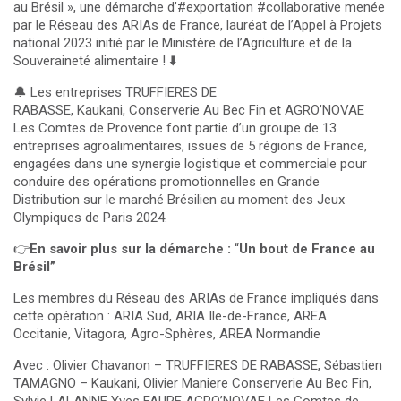
au Brésil », une démarche d’#exportation #collaborative menée
par le Réseau des ARIAs de France, lauréat de l’Appel à Projets
national 2023 initié par le Ministère de l’Agriculture et de la
Souveraineté alimentaire !
⬇️
🔔 Les entreprises TRUFFIERES DE
RABASSE, Kaukani, Conserverie Au Bec Fin et AGRO’NOVAE
Les Comtes de Provence font partie d’un groupe de 13
entreprises agroalimentaires, issues de 5 régions de France,
engagées dans une synergie logistique et commerciale pour
conduire des opérations promotionnelles en Grande
Distribution sur le marché Brésilien au moment des Jeux
Olympiques de Paris 2024.
👉
En savoir plus sur la démarche :
“
Un bout de France au
Brésil”
Les membres du Réseau des ARIAs de France impliqués dans
cette opération : ARIA Sud, ARIA Ile-de-France, AREA
Occitanie, Vitagora, Agro-Sphères, AREA Normandie
Avec : Olivier Chavanon – TRUFFIERES DE RABASSE, Sébastien
TAMAGNO – Kaukani, Olivier Maniere Conserverie Au Bec Fin,
Sylvie LALANNE Yves FAURE AGRO’NOVAE Les Comtes de