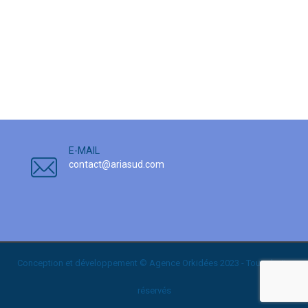
E-MAIL
contact@ariasud.com
Conception et développement © Agence
Orkidées
2023 - Tous droits
réservés