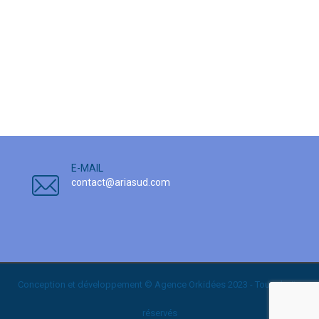
E-MAIL
contact@ariasud.com
Conception et développement © Agence
Orkidées
2023 - Tous droits
réservés