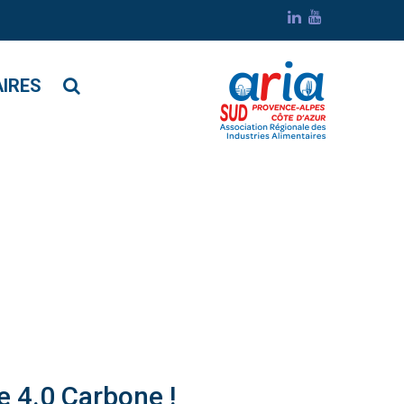
AIRES
e 4.0 Carbone !