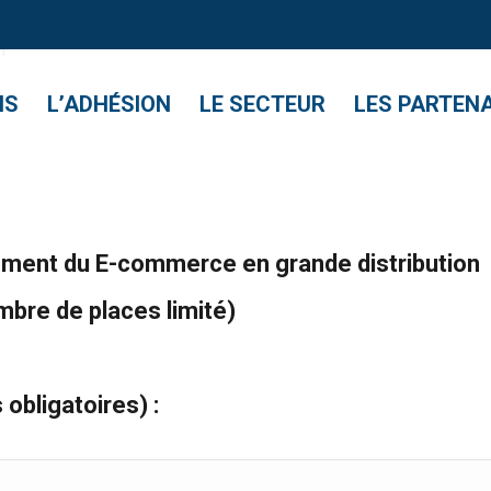
e fonctionnement du E-commerce en grande dis
n
NS
L’ADHÉSION
LE SECTEUR
LES PARTEN
ement du E-commerce en grande distribution
bre de places limité)
 obligatoires) :