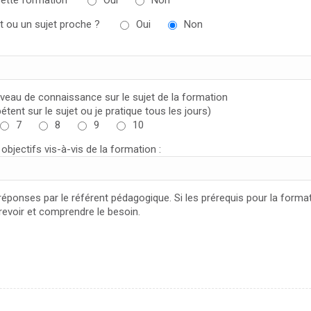
 cette formation
Oui
Non
jet ou un sujet proche ?
Oui
Non
niveau de connaissance sur le sujet de la formation
étent sur le sujet ou je pratique tous les jours)
7
8
9
10
jectifs vis-à-vis de la formation :
 réponses par le référent pédagogique. Si les prérequis pour la forma
evoir et comprendre le besoin.