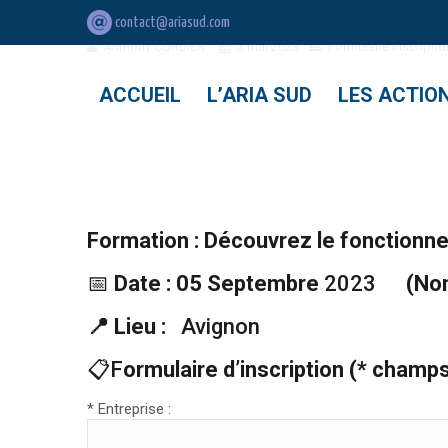
Bulletin d’inscription : Découvrez l
contact@ariasud.com
Anthony CORDIER
3 mai 2023
Formulaire inscriptio
ACCUEIL
L’ARIA SUD
LES ACTIO
Formation : Découvrez le fonctionn
📅
Date : 05 Septembre
2023
(Nom
📍
Lieu :
Avignon
📋F
ormulaire d’inscription (* champs
* Entreprise :