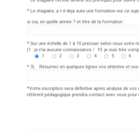
* Le stagiaire certifie détenir les prérequis pour suivre
* Le stagiaire, a t-il deja suivi une formation sur ce su
si oui, en quelle année ? et titre de la formation :
* Sur une échelle de 1 à 10 préciser selon vous votre 
(1 : je n’ai aucune connaissance / 10: je suis très comp
1
2
3
4
5
6
* 3) Résumez en quelques lignes vos attentes et vos ob
*Votre inscription sera définitive après analyse de vos
référent pédagogique prendra contact avec vous pour r