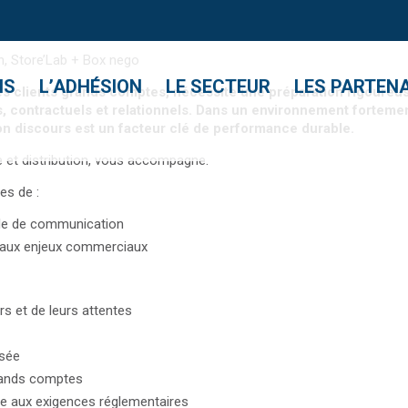
, Store’Lab + Box nego
NS
L’ADHÉSION
LE SECTEUR
LES PARTEN
es clients grands comptes, nécessite une préparation rigoureus
, contractuels et relationnels. Dans un environnement fortemen
son discours est un facteur clé de performance durable.
et distribution, vous accompagne.
es de :
 mode de communication
s aux enjeux commerciaux
s et de leurs attentes
isée
grands comptes
 aux exigences réglementaires