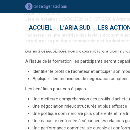
13 août 2025
Circuit Court
contact@ariasud.com
Date :
30/06/2026
Lieu et horaires :
30/06/2026 et 01/07/2026 à Avignon
ACCUEIL
L’ARIA SUD
LES ACTIO
La négociation commerciale, en particulier avec d
l’acheteur et une maîtrise des leviers économiques
structurer sa politique commerciale et à adapter 
Bernard CHAUDERON, notre expert-référent Commerce 
A l’issue de la formation, les participants seront capabl
Identifier le profil de l’acheteur et anticiper son
Appliquer des techniques de négociation adaptée
Les bénéfices pour vos équipes :
Une meilleure compréhension des profils d’acheteur
Une négociation mieux structurée et plus efficace
Une politique commerciale plus cohérente et maîtr
Une capacité renforcée à sécuriser les relations 
Une performance commerciale durable et conforme